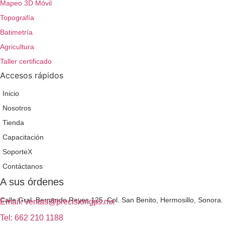
Mapeo 3D Móvil
Topografía
Batimetría
Agricultura
Taller certificado
Accesos rápidos
Inicio
Nosotros
Tienda
Capacitación
SoporteX
Contáctanos
A sus órdenes
Calle Gral. Bernando Reyes 125. Col. San Benito, Hermosillo, Sonora.
Email: ventas@precisiongps.mx
Tel: 662 210 1188