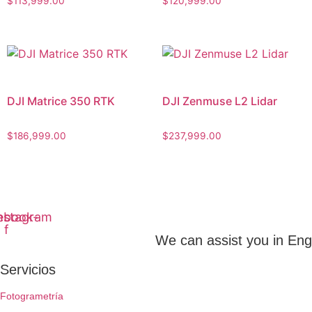
$
113,999.00
$
120,999.00
DJI Matrice 350 RTK
DJI Zenmuse L2 Lidar
$
186,999.00
$
237,999.00
ebook-
nstagram
f
We can assist you in Engl
Servicios
Fotogrametría