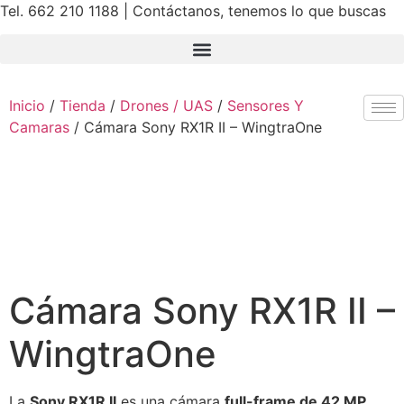
Ir
Tel. 662 210 1188 | Contáctanos, tenemos lo que buscas
al
contenido
Inicio
/
Tienda
/
Drones / UAS
/
Sensores Y
Camaras
/ Cámara Sony RX1R II – WingtraOne
Cámara Sony RX1R II –
WingtraOne
La
Sony RX1R II
es una cámara
full-frame de 42 MP
,