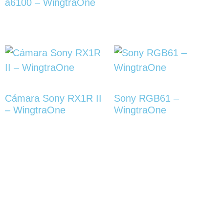
a6100 – WingtraOne
Cámara Sony RX1R II
Sony RGB61 –
– WingtraOne
WingtraOne
Servicios
Accesos
A sus órdenes