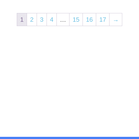
1
2
3
4
…
15
16
17
→
Servicios
Accesos rápido
Fotogrametría
Inicio
Mapeo 3D Móvil
Nosotros
Topografía
Tienda
Batimetría
Capacitación
Agricultura
SoporteX
Taller certificado
Contáctanos