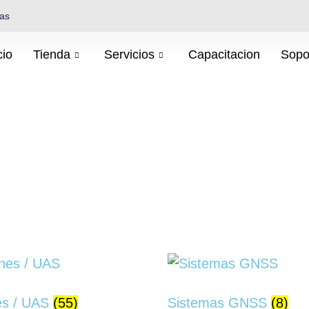
cas
cio
Tienda
Servicios
Capacitacion
Sopo
es / UAS
(55)
Sistemas GNSS
(8)