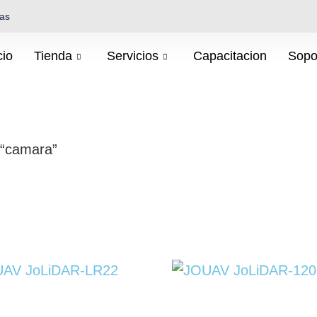
cas
cio
Tienda
Servicios
Capacitacion
Sopo
 “camara”