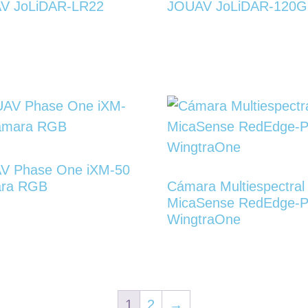
V JoLiDAR-LR22
JOUAV JoLiDAR-120G
V Phase One iXM-50
ra RGB
Cámara Multiespectral
MicaSense RedEdge-P
WingtraOne
1
2
→