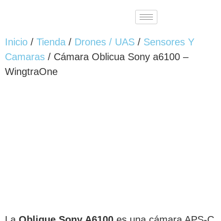
Inicio
/
Tienda
/
Drones / UAS
/
Sensores Y
Camaras
/ Cámara Oblicua Sony a6100 –
WingtraOne
La
Oblique Sony A6100
es una cámara APS-C