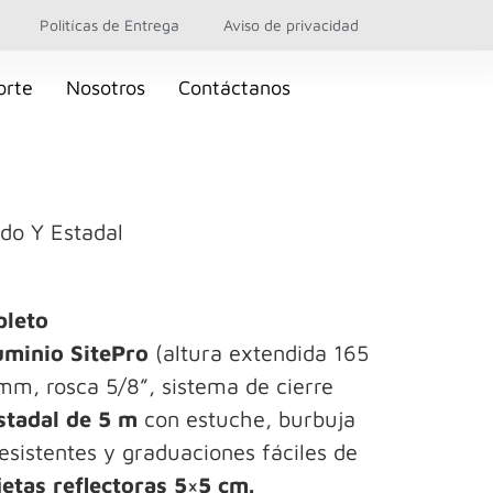
Politícas de Entrega
Aviso de privacidad
orte
Nosotros
Contáctanos
edo Y Estadal
pleto
uminio SitePro
(altura extendida 165
m, rosca 5/8”, sistema de cierre
stadal de 5 m
con estuche, burbuja
resistentes y graduaciones fáciles de
jetas reflectoras 5×5 cm.