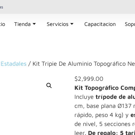
as
cio
Tienda
Servicios
Capacitacion
Sop
 Estadales
/ Kit Tripie De Aluminio Topográfico N
$
2,999.00
Kit Topográfico Com
Incluye
trípode de al
cm, base plana Ø137 m
rápido, peso 4 kg) y
e
de nivel, 5 secciones 
leer.
De regalo: 5 tar