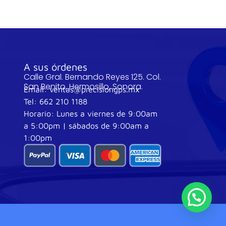
s
A sus órdenes
Calle Gral. Bernando Reyes 125. Col.
San Benito, Hermosillo, Sonora.
Email: ventas@precisiongps.mx
Tel: 662 210 1188
Horario: Lunes a viernes de 9:00am
a 5:00pm | sábados de 9:00am a
1:00pm