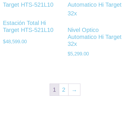
Estación Total Hi
Target HTS-521L10
Nivel Optico
Automatico Hi Target
$
48,599.00
32x
$
5,299.00
1
2
→
Servicios
Accesos
A sus órdenes