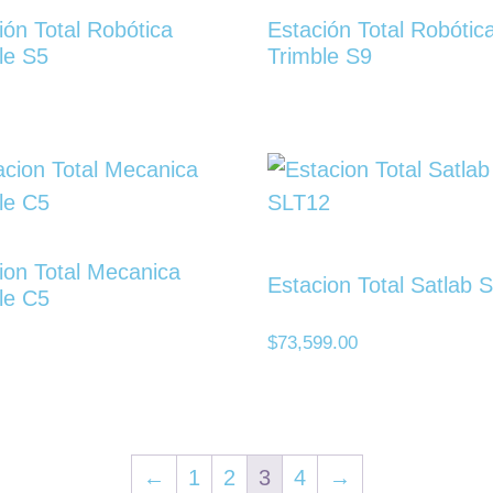
ión Total Robótica
Estación Total Robótic
le S5
Trimble S9
ion Total Mecanica
Estacion Total Satlab 
le C5
$
73,599.00
←
1
2
3
4
→