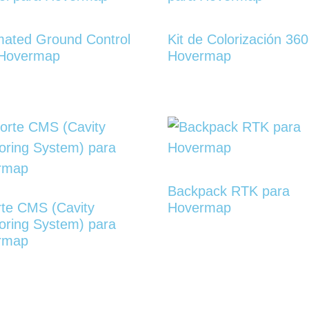
ated Ground Control
Kit de Colorización 36
 Hovermap
Hovermap
Backpack RTK para
te CMS (Cavity
Hovermap
oring System) para
rmap