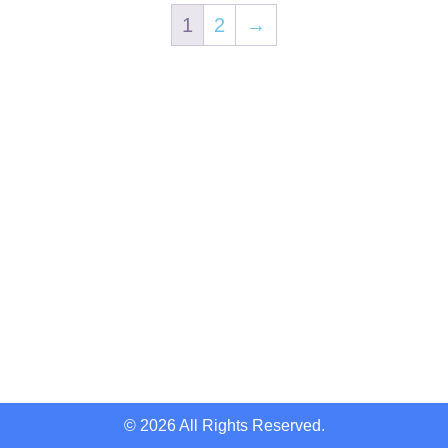
1
2
→
Servicios
Accesos rápido
Fotogrametría
Inicio
Mapeo 3D Móvil
Nosotros
Topografía
Tienda
Batimetría
Capacitación
Agricultura
SoporteX
Taller certificado
Contáctanos
© 2026 All Rights Reserved.