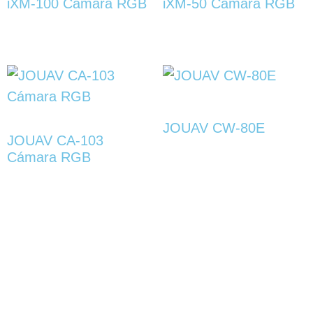
iXM-100 Cámara RGB
iXM-50 Cámara RGB
JOUAV CW-80E
JOUAV CA-103
Cámara RGB
Servicios
Accesos
A sus órdenes