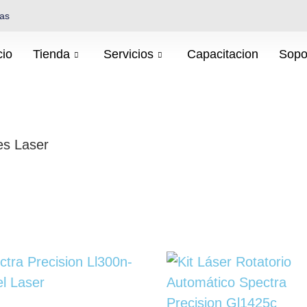
cas
cio
Tienda
Servicios
Capacitacion
Sopo
es Laser