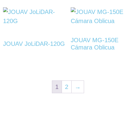
JOUAV MG-150E
JOUAV JoLiDAR-120G
Cámara Oblicua
1
2
→
Servicios
Accesos
A sus órdenes
rápidos
Calle Gral. Bernando Reyes 125. Col. San Benito, Hermosillo,
Fotogrametría